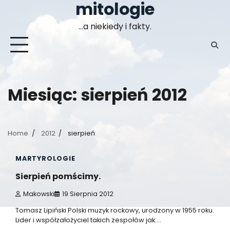
mitologie
Skip
to
…a niekiedy i fakty.
content
Miesiąc:
sierpień 2012
Home
2012
sierpień
1 min read
0
MARTYROLOGIE
Sierpień pomścimy.
Makowski
19 Sierpnia 2012
Tomasz Lipiński Polski muzyk rockowy, urodzony w 1955 roku.
Lider i współzałożyciel takich zespołów jak:…