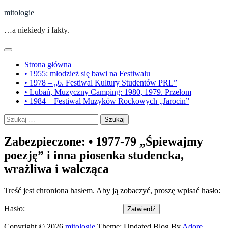
Skip
mitologie
to
…a niekiedy i fakty.
content
Strona główna
• 1955: młodzież się bawi na Festiwalu
• 1978 – „6. Festiwal Kultury Studentów PRL”
• Lubań, Muzyczny Camping: 1980, 1979. Przełom
• 1984 – Festiwal Muzyków Rockowych „Jarocin”
Szukaj:
Zabezpieczone: • 1977-79 „Śpiewajmy
poezję” i inna piosenka studencka,
wrażliwa i walcząca
Treść jest chroniona hasłem. Aby ją zobaczyć, proszę wpisać hasło:
Hasło:
Copyright © 2026
mitologie
Theme: Updated Blog By
Adore