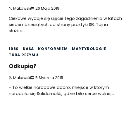
Makowski
26 Maja 2019
Ciekawe wydaje się ujęcie tego zagadnienia w latach
siedemdziesiątych od strony praktyki SB. Tajna
służba…
1 min read
0
1980
KASA
KONFORMIZM
MARTYROLOGIE
TUBA REŻYMU
Odkupią?
Makowski
5 Stycznia 2015
- To wielkie narodowe dobro, miejsce w którym
narodziła się Solidarność, gdzie biło serce wolnej…