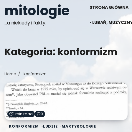
Skip
mitologie
STRONA GŁÓWNA
to
content
…a niekiedy i fakty.
• LUBAŃ, MUZYCZNY
Kategoria:
konformizm
Home
konformizm
1 min read
0
KONFORMIZM
LUDZIE
MARTYROLOGIE