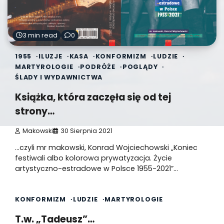
3 min read
0
1955
ILUZJE
KASA
KONFORMIZM
LUDZIE
MARTYROLOGIE
PODRÓŻE
POGLĄDY
ŚLADY I WYDAWNICTWA
Książka, która zaczęła się od tej
strony…
Makowski
30 Sierpnia 2021
…czyli mr makowski, Konrad Wojciechowski „Koniec
festiwali albo kolorowa prywatyzacja. Życie
artystyczno-estradowe w Polsce 1955-2021”…
1 min read
0
KONFORMIZM
LUDZIE
MARTYROLOGIE
T.w. „Tadeusz”…