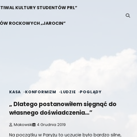
 FESTIWAL KULTURY STUDENTÓW PRL”
ZYKÓW ROCKOWYCH „JAROCIN”
1 min read
0
KASA
KONFORMIZM
LUDZIE
POGLĄDY
„ Dlatego postanowiłem sięgnąć do
własnego doświadczenia…”
Makowski
4 Grudnia 2019
Na początku w Paryżu to uczucie było bardzo silne,