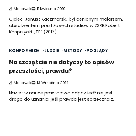
Makowski
11 Kwietnia 2019
Ojciec, Janusz Kaczmarski, był cenionym malarzem,
absolwentem prestiżowych studiów w ZSRR.Robert
Kasprzycki, „TP” (2017)
1 min read
0
KONFORMIZM
LUDZIE
METODY
POGLĄDY
Na szczęście nie dotyczy to opisów
przeszłości, prawda?
Makowski
13 Września 2014
Nawet w nauce prawidłowa odpowiedź nie jest
drogą do uznania, jeśli prawda jest sprzeczna z…