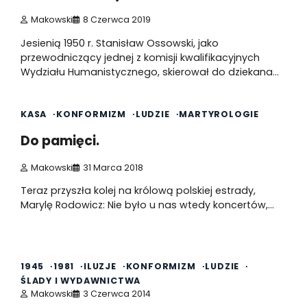
Makowski
8 Czerwca 2019
Jesienią 1950 r. Stanisław Ossowski, jako
przewodniczący jednej z komisji kwalifikacyjnych
Wydziału Humanistycznego, skierował do dziekana…
1 min read
0
KASA
KONFORMIZM
LUDZIE
MARTYROLOGIE
Do pamięci.
Makowski
31 Marca 2018
Teraz przyszła kolej na królową polskiej estrady,
Marylę Rodowicz: Nie było u nas wtedy koncertów,…
1 min read
0
1945
1981
ILUZJE
KONFORMIZM
LUDZIE
ŚLADY I WYDAWNICTWA
Makowski
3 Czerwca 2014