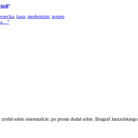
iódł
”
wenecka
,
kasa
,
modernizm
,
postęp
nia…”
 zrobił sobie osiemnaście, po prostu dodał sobie. Biograf Jaruzelski