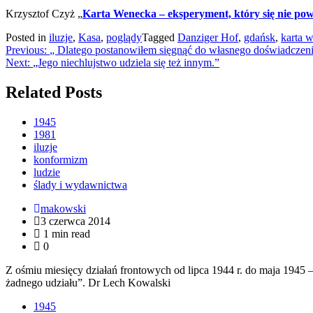
Krzysztof Czyż „
Karta Wenecka – eksperyment, który się nie pow
Posted in
iluzje
,
Kasa
,
poglądy
Tagged
Danziger Hof
,
gdańsk
,
karta 
Nawigacja
Previous:
„ Dlatego postanowiłem sięgnąć do własnego doświadcze
Next:
„Jego niechlujstwo udziela się też innym.”
wpisu
Related Posts
1945
1981
iluzje
konformizm
ludzie
ślady i wydawnictwa
makowski
3 czerwca 2014
1 min read
0
Z ośmiu miesięcy działań frontowych od lipca 1944 r. do maja 1945 –
żadnego udziału”. Dr Lech Kowalski
1945