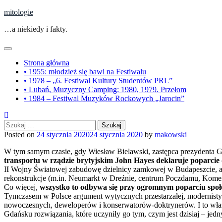
Skip
mitologie
to
…a niekiedy i fakty.
content
Strona główna
• 1955: młodzież się bawi na Festiwalu
• 1978 – „6. Festiwal Kultury Studentów PRL”
• Lubań, Muzyczny Camping: 1980, 1979. Przełom
• 1984 – Festiwal Muzyków Rockowych „Jarocin”
Szukaj:
Posted on
24 stycznia 2020
24 stycznia 2020
by
makowski
W tym samym czasie, gdy Wiesław Bielawski, zastępca prezydenta Gda
transportu w rządzie brytyjskim John Hayes deklaruje poparcie
II Wojny Światowej zabudowę dzielnicy zamkowej w Budapeszcie, a 
rekonstrukcje (m.in. Neumarkt w Dreźnie, centrum Poczdamu, Komen
Co więcej,
wszystko to odbywa się przy ogromnym poparciu spo
Tymczasem w Polsce argument wytycznych przestarzałej, modernistyc
nowoczesnych, deweloperów i konserwatorów-doktrynerów. I to właśnie
Gdańsku rozwiązania, które uczyniły go tym, czym jest dzisiaj – jedn