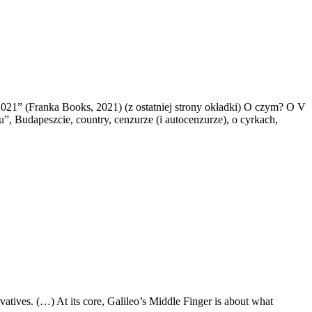
21” (Franka Books, 2021) (z ostatniej strony okładki) O czym? O V
Budapeszcie, country, cenzurze (i autocenzurze), o cyrkach,
vatives. (…) At its core, Galileo’s Middle Finger is about what