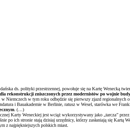
ńska ds. polityki przestrzennej, powołuje się na Kartę Wenecką twie
 dla rekonstrukcji zniszczonych przez modernistów po wojnie bud
w Niemczech w tym roku odbędzie się pierwszy zjazd regionalnych or
datura i Bauakademie w Berlinie, ratusz w Wesel, starówka we Frankf
łecznym
. (…)
znej Karty Weneckiej jest wciąż wykorzystywany jako „tarcza” przez 
 po ich stronie stają dzisiaj urzędnicy, którzy zasłaniają się Kartą
ym z najpiękniejszych polskich miast.