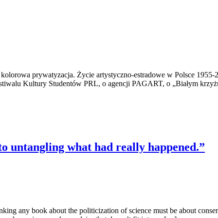
kolorowa prywatyzacja. Życie artystyczno-estradowe w Polsce 1955-20
iwalu Kultury Studentów PRL, o agencji PAGART, o „Białym krzyżu”, 
o untangling what had really happened.”
nking any book about the politicization of science must be about conser