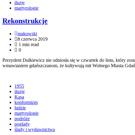
iluzje
martyrologie
Rekonstrukcje
makowski
8 czerwca 2019
1 min read
0
Prezydent Dulkiewicz nie odniosła się w czwartek do listu, który z
wmawianiem gdańszczanom, że kultywują mit Wolnego Miasta Gdańsk
1955
iluzje
Kasa
konformizm
ludzie
martyrologie
podróże
poglądy
ślady i wydawnictwa